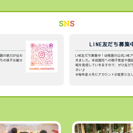
S
N
S
LINE友だち募集
園の魅力が伝わ
LINE友だち募集中！幼稚園の公式LIN
ちの様子は載せ
きました。未就園児への親子教室や園
報を発信していきますので、ぜひ友だ
さい♪
※毎年度４月にアカウントが変更にな