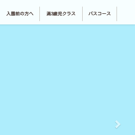
へ
入園前の方へ
満3歳児クラス
バスコース