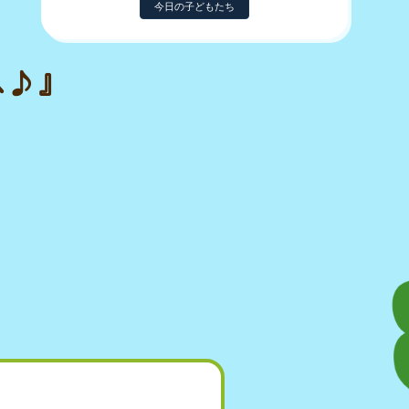
今日の子どもたち
へ♪』
。
。