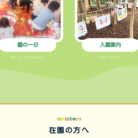
園の一日
入園案内
Daily Schedule
Admission
m
e
m
b
e
r
s
在園の方へ