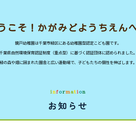
うこそ！かがみどようちえん
鏡戸幼稚園は千葉市緑区にある幼稚園型認定こども園です。
千葉県自然環境保育認証制度（重点型）に基づく認証団体に認められました
緑の森や畑に囲まれた園舎と広い運動場で、子どもたちの個性を伸ばします
i
n
f
o
r
m
a
t
i
o
n
お知らせ