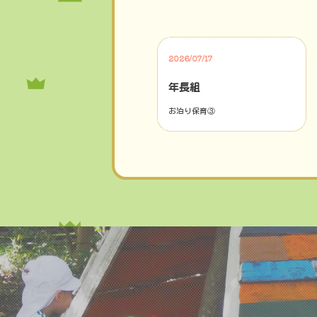
2026/07/17
年長組
お泊り保育③